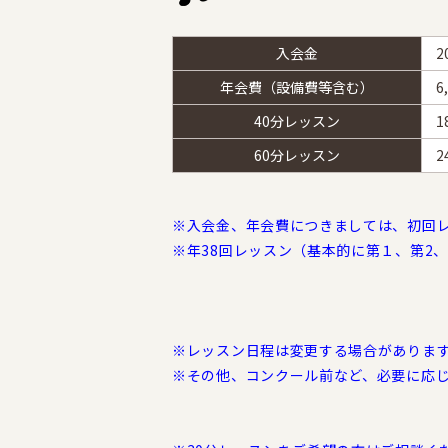
入会金
2
年会費（設備費等含む）
6
40分レッスン
1
60分レッスン
2
※入会金、年会費につきましては、初回
※年38回レッスン（基本的に第１、第2
※レッスン日程は変更する場合がありま
※その他、コンクール前など、必要に応