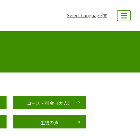
Select Language
▼
MENU
コース・料金（大人）
生徒の声