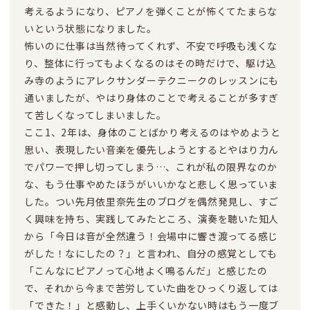
考えるようになり、ピアノを弾くことが怖くてたまらな
いという状態になりました。
怖いのに仕事は当然待ってくれず、不安で呼吸も浅くな
り、整体に行ってもよくなるのはその時だけで、駆け込
み寺のようにアレクサンダーテクニークのレッスンにも
通いましたが、やはり身体のことで考えることが多すぎ
て苦しくなってしまいました。
ここ1、2年は、身体のことばかり考えるのはやめようと
思い、表現したい音楽を優先しようとするとやはり力ん
でパワーで押し切ってしまう…、これが私の限界なのか
な、もう仕事やめたほうがいいかなと悲しく思っていま
した。つい先月依里奈先生のブログを偶然発見し、すご
く興味を持ち、実践してみたところ、演奏を聴いた知人
から「今日は音が全然違う！会場中に響き渡ってる感じ
がした！なにしたの？」と言われ、自分の感覚としても
「こんなにピアノって心地よく鳴るんだ」と感じたの
で、それから今まで苦労していた曲をひっくり返しては
「できた！」と感動し、上手くいかない時はもう一度ブ