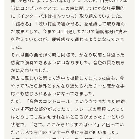
曲”が思ったように弾けない」というのが、自分の中で本
当にコンプレックスで、この曲に関してはかなり長期的
に（インターバルは挟みつつも）取り組んでいました。
「緩める」「浅い打面で響かせる」を意識して取り組ん
だ成果として、今までは1回通しただけで前腕部分に痛み
を覚えていたのが、疲労感なく通せるようになってきま
した。
それは他の曲を弾く時も同様で、かなり以前とは違った
感覚で演奏できるようにはなりました。音色の質も明ら
かに変わりました。
過去に難しいと思って途中で挫折してしまった曲も、今
やってみたら意外とすんなり進められたり…と確かな手
応えも感じられるようになってきました。
ただ、「音色のコントロール」という点でまだまだ納得
できず不満な部分があったり、フレーズの種類によって
はどうしても緩ませきれないところがあったり…という
状態で、「さて、ここからどうすれば…？」と困ってい
たところで今回のセミナーを受ける事が叶いました。