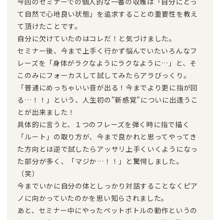
今回のセミナーでの個人的な一番の収穫は「自分にとっ
て自然で心地良い状態」を追求することの重要性を教え
て頂けたことです。
自分に欠けていたのはコレだ！と気づけました。
セミナー後、今まで上手く行かず悩んでいたいろんなフ
レーズを「身体がラクなようにラクなように…」と、そ
このみにフォーカスして試してみたらアラびっくり。
「普通にめっちゃいい音が出る！今までより更に指が回
る…！！」という、人生初の”新感覚”についに出逢うこ
とが出来ました！
具体的に言うと、１つのフレーズを弾く時に指で描く
「ルート」の取り方が、今まで良かれと思ってやってき
た方向とは逆で試したらアッサリ上手くいくようになっ
た部分が多く、「マジか…！！」と驚愕しました。
（笑）
今までいかに自分の体としっかり対話することなくピア
ノに向かっていたのかを思い知らされました。
あと、セミナー中にやったペットボトルの動作というの