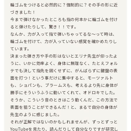
輪ゴムをつけると必然的に？強制的に？その手の形に近
づきました！
今まで弾けなかったところも指の何本かに輪ゴムを付け
ると弾けたりして、驚き！！です。
なんか、力が入って指で弾いちゃってるな～って時は、
輪ゴムを付けて、力が入っていない感覚を確かめたりし
ています。
決まった弾き方や手の形はないとエリナ先生が仰ったよ
うに、いかに効率よく、身体に無理なく、たとえフォル
テでも決して指先を固くせずに、がんばらずに鍵盤の表
面を打つ！という事だけに集中すると、モーツァルト
も、ショパンも、ブラームスも、考えるより先に身体が
勝手にそういうふうに動いてくれて、オドロキでした。
そうか、こういう音のときはこう動くんだ、この方法で
表面を狙うことができるんだ！と、まるで自分の身体が
先生のように感じました。
それが正解ではないのかもしれませんが、ずっとずっと
YouTubeを見たり、読んだりして自分なりですが研究し