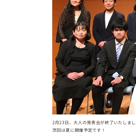
2月23日、大人の発表会が終了いたしま
次回は夏に開催予定です！